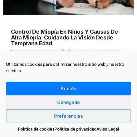
Control De Miopía En Niños Y Causas De
Alta Miopía: Cuidando La Visión Desde
Temprana Edad
Las lentes progresivas personalizadas son una inversión inteligente
para mejorar la visión y la calidad de vida en general.
Utilizamos cookies para optimizar nuestro sitio web y nuestro
servicio.
Leer Mas
Acepto
Denegado
Preferencias
Política de cookies
Política de privacidad
Aviso Legal