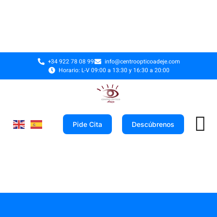
+34 922 78 08 99
info@centroopticoadeje.com
Horario: L-V 09:00 a 13:30 y 16:30 a 20:00
Pide Cita
Descúbrenos