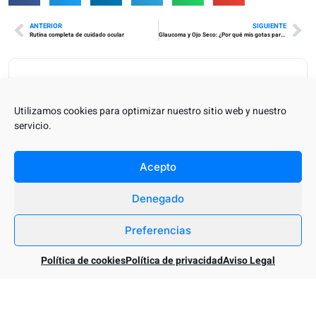
ANTERIOR
SIGUIENTE
Rutina completa de cuidado ocular
Glaucoma y Ojo Seco: ¿Por qué mis gotas para la tensión me irritan tanto?
Categorías
Utilizamos cookies para optimizar nuestro sitio web y nuestro
BLOG
Lentes de contacto
servicio.
Optica
Optometria
Salud visual
Acepto
Sin categoría
Últimas Noticias
Denegado
Preferencias
¿Qué Color De Gafas De Sol Es Mejor? Guía Experta Para Elegir
Tus Lentes
Política de cookies
Política de privacidad
Aviso Legal
02/07/2026
0
Eclipse Solar Agosto 2026: Cómo Vivirlo Con Seguridad Desde
Tenerife