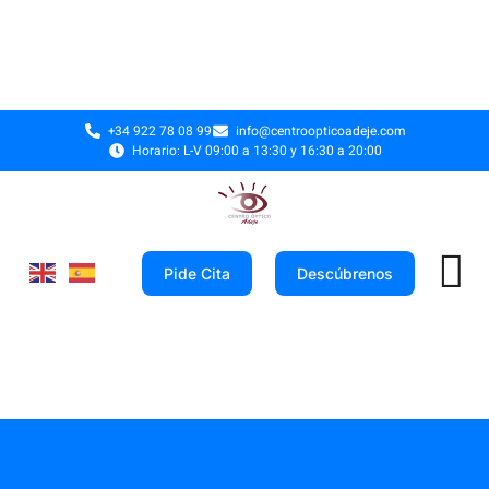
+34 922 78 08 99
info@centroopticoadeje.com
Horario: L-V 09:00 a 13:30 y 16:30 a 20:00
Pide Cita
Descúbrenos